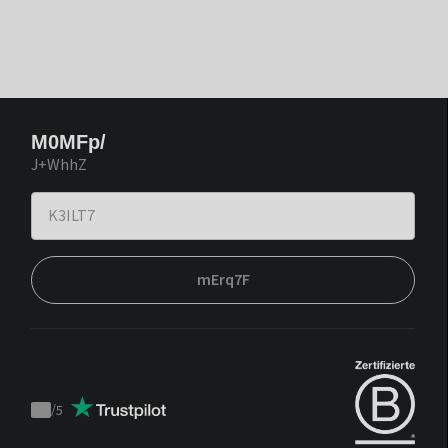
M0MFp/
J+WhhZ
mErq7F
/
5
Trustpilot
score