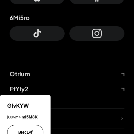
6Mi5ro
Otrium
FfYIy2
GIvKYW
jOXvm4
mI5M8K
DDcvSo
BMcLyf