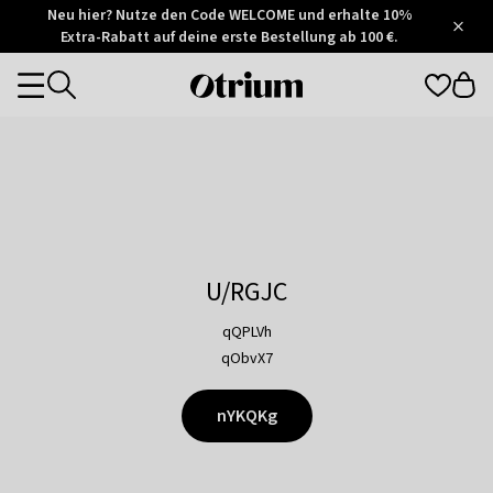
Otrium
Neu hier? Nutze den Code WELCOME und erhalte 10%
/
5
Extra-Rabatt auf deine erste Bestellung ab 100 €.
Trustpilot
score
Otrium
Categories
home
page
U/RGJC
qQPLVh
qObvX7
nYKQKg