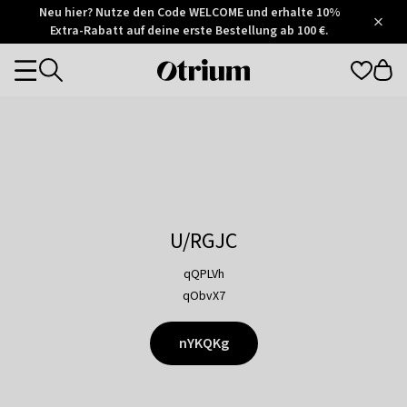
Otrium
Neu hier? Nutze den Code WELCOME und erhalte 10%
/
5
Extra-Rabatt auf deine erste Bestellung ab 100 €.
Trustpilot
score
Otrium
Categories
home
page
U/RGJC
qQPLVh
qObvX7
nYKQKg