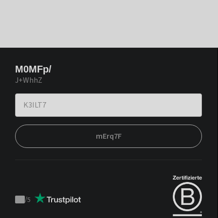
M0MFp/
J+WhhZ
mErq7F
/
5
Trustpilot
score