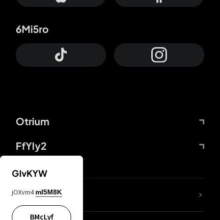
6Mi5ro
Otrium
FfYIy2
GIvKYW
jOXvm4
mI5M8K
DDcvSo
BMcLyf