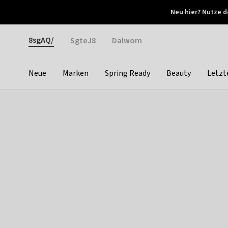
Otrium
Neu hier? Nutze d
Neue Angebote jede Woche
Kostenloser Versand ab 
Gender
8sgAQ/
SgteJ8
Dalwom
Neue
Marken
Spring Ready
Beauty
Letzt
Categories