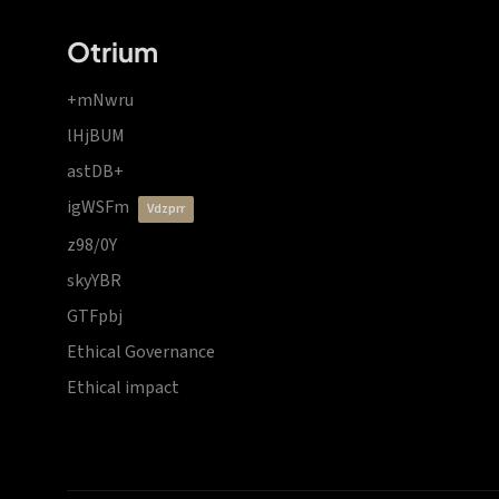
Otrium
+mNwru
lHjBUM
astDB+
igWSFm
vdzprr
z98/0Y
skyYBR
GTFpbj
Ethical Governance
Ethical impact