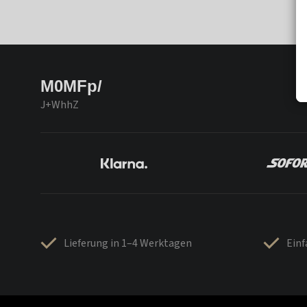
M0MFp/
J+WhhZ
Lieferung in 1–4 Werktagen
Ein