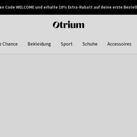
en Code WELCOME und erhalte 10% Extra-Rabatt auf deine erste Bestell
150€ !
Später zahlen
Otrium
home
page
e Chance
Bekleidung
Sport
Schuhe
Accessoires