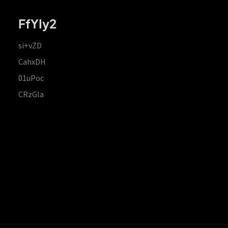
FfYIy2
si+vZD
CahxDH
01uPoc
CRzGla