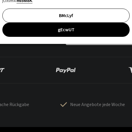
jOXvm4
mI5M8K
BMcLyf
gEcwUT
fache Rückgabe
Neue Angebote jede Woche