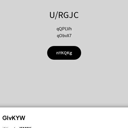
U/RGJC
qQPLVh
qObvX7
nYKQKg
GIvKYW