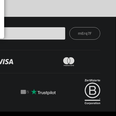
mErq7F
/
5
Trustpilot
score