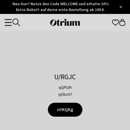
Otrium
Neu hier? Nutze den Code WELCOME und erhalte 10%
/
5
Extra-Rabatt auf deine erste Bestellung ab 100 €.
Trustpilot
score
Otrium
Categories
home
page
U/RGJC
qQPLVh
qObvX7
nYKQKg