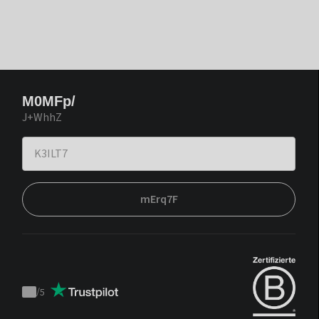
M0MFp/
J+WhhZ
mErq7F
/
5
Trustpilot
score