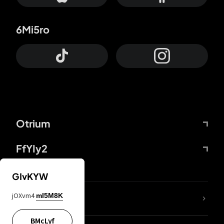
6Mi5ro
Otrium
FfYIy2
GIvKYW
jOXvm4
mI5M8K
DDcvSo
BMcLyf