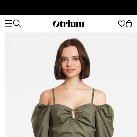
Otrium
Otrium
home
page