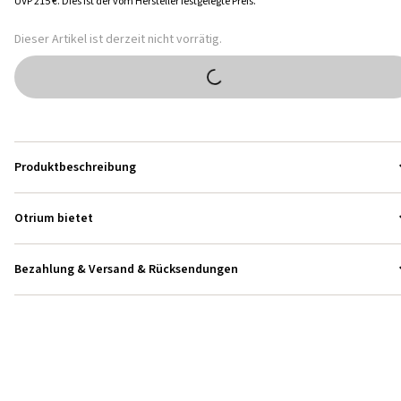
UVP
215 €
.
Dies ist der vom Hersteller festgelegte Preis.
Dieser Artikel ist derzeit nicht vorrätig.
Produktbeschreibung
Otrium bietet
Bezahlung & Versand & Rücksendungen