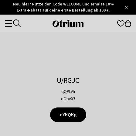
Otrium
Neu hier? Nutze den Code WELCOME und erhalte 10%
/
5
Extra-Rabatt auf deine erste Bestellung ab 100 €.
Trustpilot
score
Otrium
Categories
home
page
U/RGJC
qQPLVh
qObvX7
nYKQKg