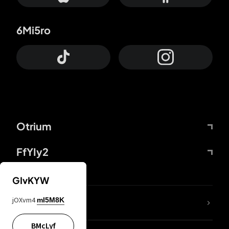
6Mi5ro
Otrium
FfYIy2
GIvKYW
jOXvm4
mI5M8K
DDcvSo
BMcLyf