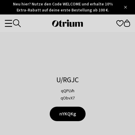
Otrium
Neu hier? Nutze den Code WELCOME und erhalte 10%
/
5
Extra-Rabatt auf deine erste Bestellung ab 100 €.
Trustpilot
score
Otrium
Categories
home
page
U/RGJC
qQPLVh
qObvX7
nYKQKg