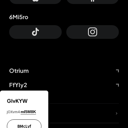
6Mi5ro
Otrium
FfYIy2
GIvKYW
jOXvm4
mI5M8K
DDcvSo
BMcLyf