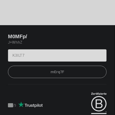
M0MFp/
J+WhhZ
mErq7F
/
5
Trustpilot
score