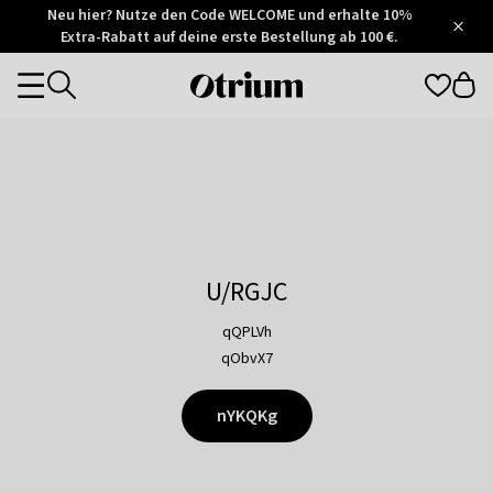
Otrium
Neu hier? Nutze den Code WELCOME und erhalte 10%
/
5
Extra-Rabatt auf deine erste Bestellung ab 100 €.
Trustpilot
score
Otrium
Categories
home
page
U/RGJC
qQPLVh
qObvX7
nYKQKg