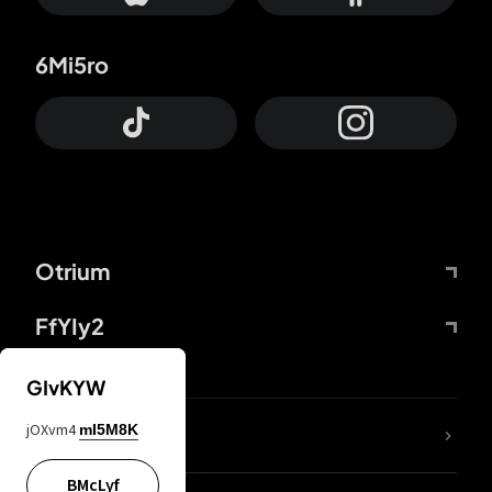
6Mi5ro
Otrium
FfYIy2
GIvKYW
jOXvm4
mI5M8K
DDcvSo
BMcLyf