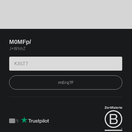
M0MFp/
J+WhhZ
mErq7F
/
5
Trustpilot
score