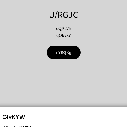
U/RGJC
qQPLVh
qObvX7
nYKQKg
GIvKYW