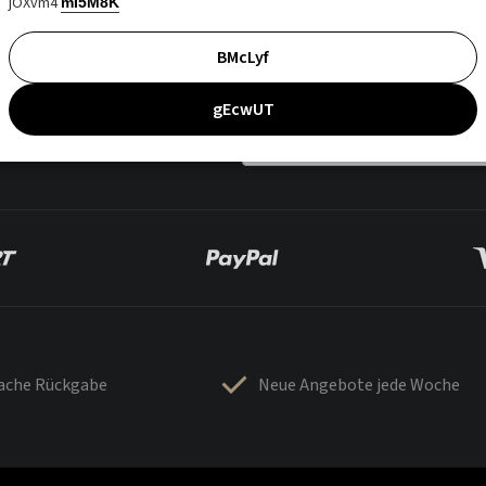
jOXvm4
mI5M8K
BMcLyf
gEcwUT
fache Rückgabe
Neue Angebote jede Woche