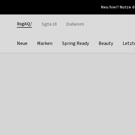
Otrium
Neu hier? Nutze d
Neue Angebote jede Woche
Kostenloser Versand ab 
Gender
8sgAQ/
SgteJ8
Dalwom
Neue
Marken
Spring Ready
Beauty
Letzt
Categories