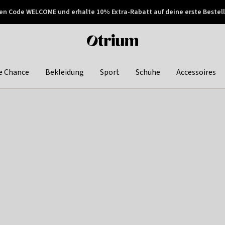
en Code WELCOME und erhalte 10% Extra-Rabatt auf deine erste Bestell
150€ !
Später zahlen
Otrium
home
page
e Chance
Bekleidung
Sport
Schuhe
Accessoires