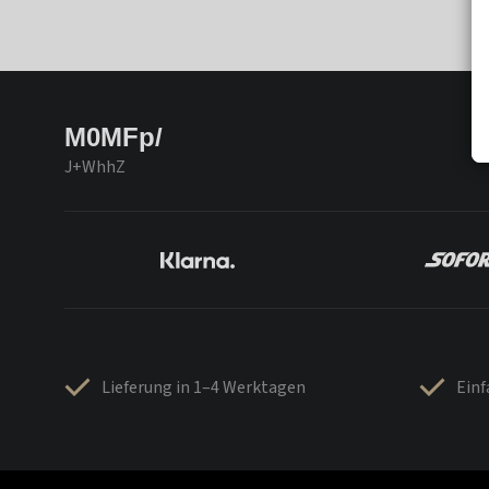
M0MFp/
J+WhhZ
Lieferung in 1–4 Werktagen
Ein