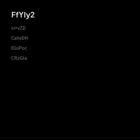
FfYIy2
si+vZD
CahxDH
01uPoc
CRzGla