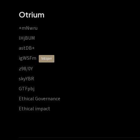
Otrium
+mNwru
lHjBUM
astDB+
igWSFm
vdzprr
z98/0Y
skyYBR
GTFpbj
Ethical Governance
Ethical impact