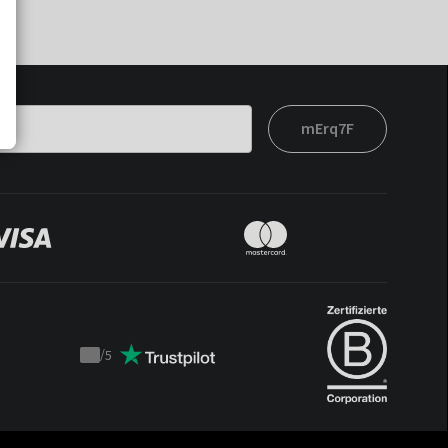
mErq7F
/
5
Trustpilot
score