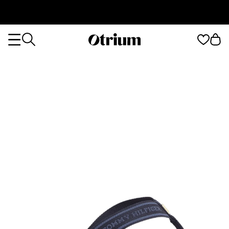
Otrium
Otrium
home
page