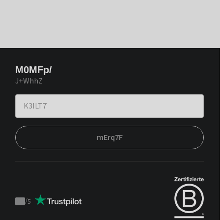
M0MFp/
J+WhhZ
mErq7F
/
5
Trustpilot
score