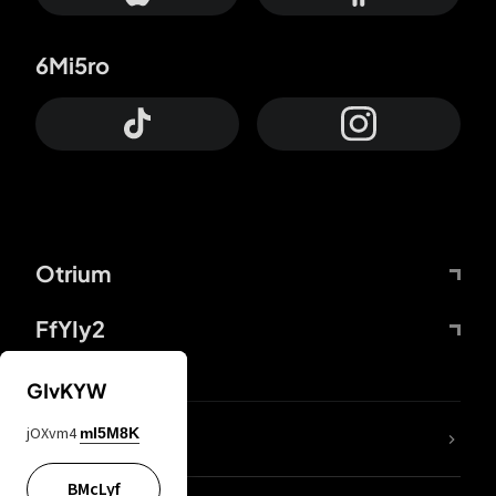
6Mi5ro
Otrium
FfYIy2
GIvKYW
jOXvm4
mI5M8K
DDcvSo
BMcLyf