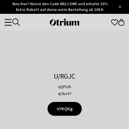
Otrium
Neu hier? Nutze den Code WELCOME und erhalte 10%
/
5
Extra-Rabatt auf deine erste Bestellung ab 100 €.
Trustpilot
score
Otrium
Categories
home
page
U/RGJC
qQPLVh
qObvX7
nYKQKg