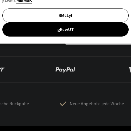
jOXvm4
mI5M8K
BMcLyf
gEcwUT
fache Rückgabe
Neue Angebote jede Woche