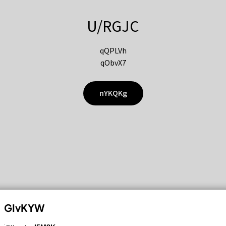
U/RGJC
qQPLVh
qObvX7
nYKQKg
GIvKYW