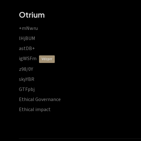
Otrium
+mNwru
lHjBUM
astDB+
igWSFm
vdzprr
z98/0Y
skyYBR
GTFpbj
Ethical Governance
Ethical impact