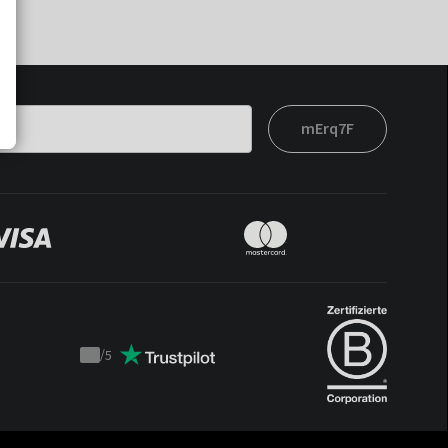
mErq7F
/
5
Trustpilot
score