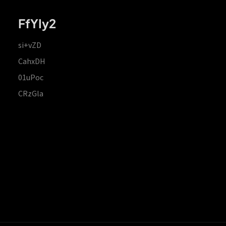
FfYIy2
si+vZD
CahxDH
01uPoc
CRzGla