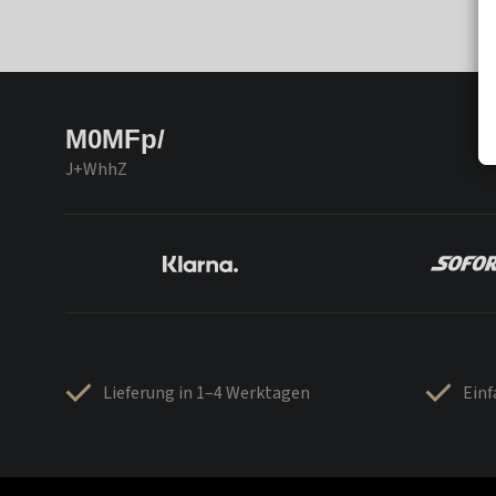
M0MFp/
J+WhhZ
Lieferung in 1–4 Werktagen
Ein