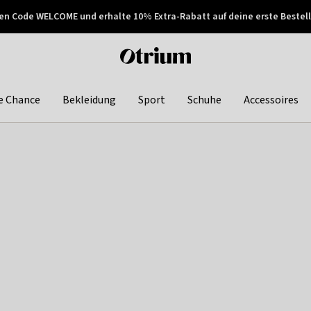
en Code WELCOME und erhalte 10% Extra-Rabatt auf deine erste Bestell
150€ !
Später zahlen
Otrium
home
page
e Chance
Bekleidung
Sport
Schuhe
Accessoires