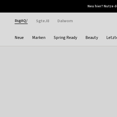
Otrium
Neu hier? Nutze d
Neue Angebote jede Woche
Kostenloser Versand ab 
Gender
8sgAQ/
SgteJ8
Dalwom
Neue
Marken
Spring Ready
Beauty
Letzt
Categories