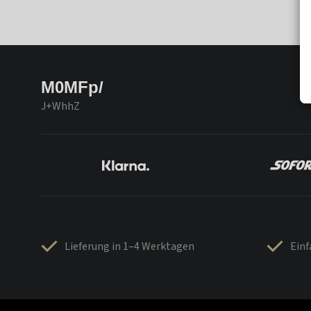
M0MFp/
J+WhhZ
Lieferung in 1–4 Werktagen
Ein