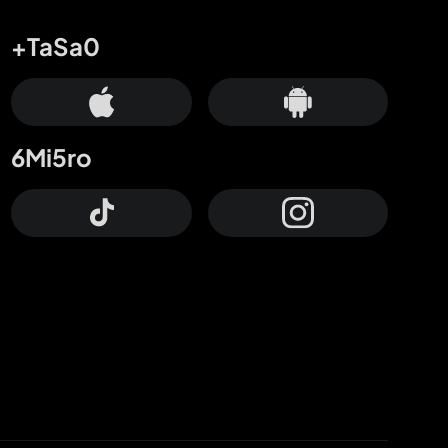
+TaSa0
6Mi5ro