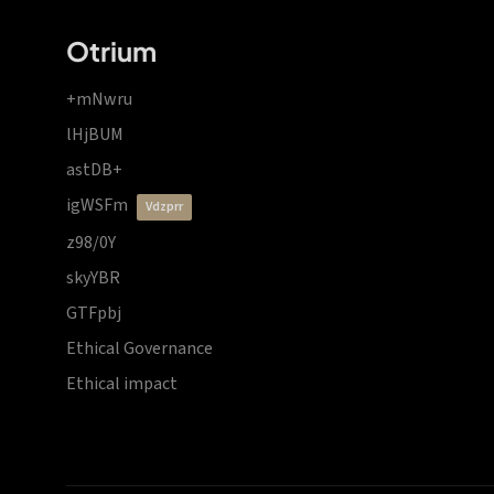
Otrium
+mNwru
lHjBUM
astDB+
igWSFm
vdzprr
z98/0Y
skyYBR
GTFpbj
Ethical Governance
Ethical impact