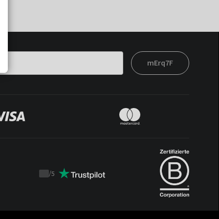
mErq7F
/
5
Trustpilot
score