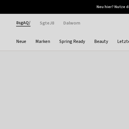
Otrium
Neu hier? Nutze d
Neue Angebote jede Woche
Kostenloser Versand ab 
Gender
8sgAQ/
SgteJ8
Dalwom
Neue
Marken
Spring Ready
Beauty
Letzt
Categories