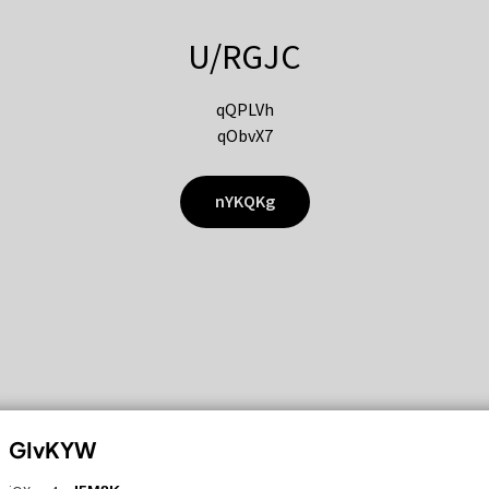
U/RGJC
qQPLVh
qObvX7
nYKQKg
GIvKYW