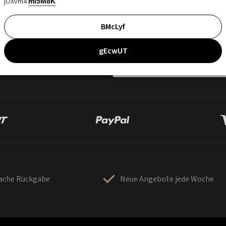
jOXvm4
mI5M8K
BMcLyf
gEcwUT
fache Rückgabe
Neue Angebote jede Woche