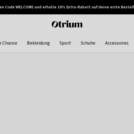
en Code WELCOME und erhalte 10% Extra-Rabatt auf deine erste Bestell
150€ !
Später zahlen
Otrium
home
page
e Chance
Bekleidung
Sport
Schuhe
Accessoires