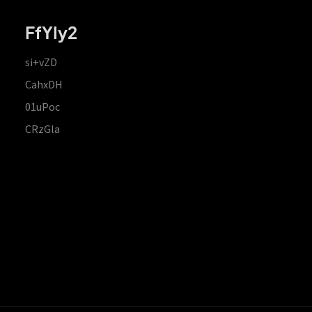
FfYIy2
si+vZD
CahxDH
01uPoc
CRzGla