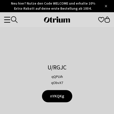
Otrium
Neu hier? Nutze den Code WELCOME und erhalte 10%
/
5
Extra-Rabatt auf deine erste Bestellung ab 100 €.
Trustpilot
score
Otrium
Categories
home
page
U/RGJC
qQPLVh
qObvX7
nYKQKg