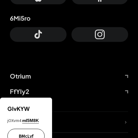
6Mi5ro
Otrium
FfYIy2
GIvKYW
jOXvm4
mI5M8K
DDcvSo
BMcLyf