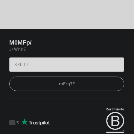
M0MFp/
J+WhhZ
mErq7F
/
5
Trustpilot
score