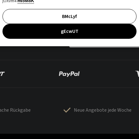
jOXvm4
mI5M8K
BMcLyf
gEcwUT
fache Rückgabe
Neue Angebote jede Woche