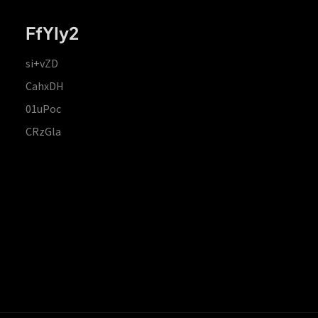
FfYIy2
si+vZD
CahxDH
01uPoc
CRzGla