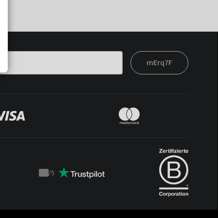
mErq7F
/
5
Trustpilot
score