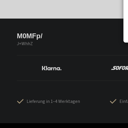
M0MFp/
J+WhhZ
Lieferung in 1–4 Werktagen
Ein