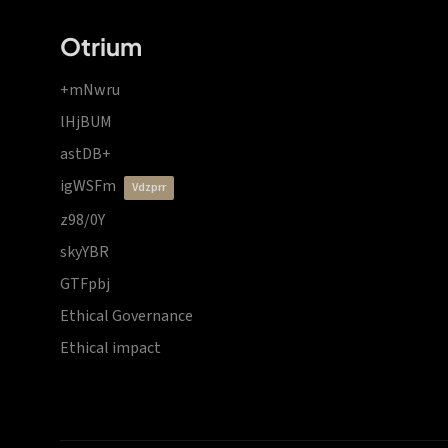
Otrium
+mNwru
lHjBUM
astDB+
igWSFm
vdzprr
z98/0Y
skyYBR
GTFpbj
Ethical Governance
Ethical impact