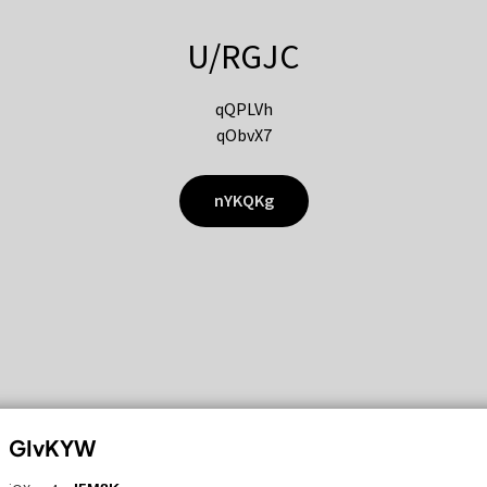
U/RGJC
qQPLVh
qObvX7
nYKQKg
GIvKYW