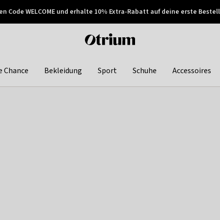
en Code WELCOME und erhalte 10% Extra-Rabatt auf deine erste Bestell
150€ !
Später zahlen
Otrium
home
page
e Chance
Bekleidung
Sport
Schuhe
Accessoires