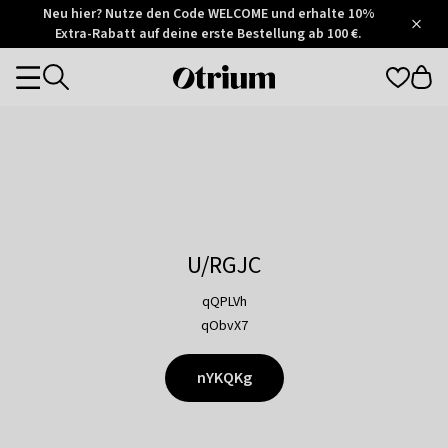
Otrium
Neu hier? Nutze den Code WELCOME und erhalte 10%
/
5
Extra-Rabatt auf deine erste Bestellung ab 100 €.
Trustpilot
score
Otrium
Categories
home
page
U/RGJC
qQPLVh
qObvX7
nYKQKg