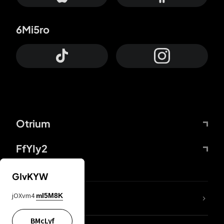
6Mi5ro
Otrium
FfYIy2
GIvKYW
jOXvm4
mI5M8K
DDcvSo
BMcLyf