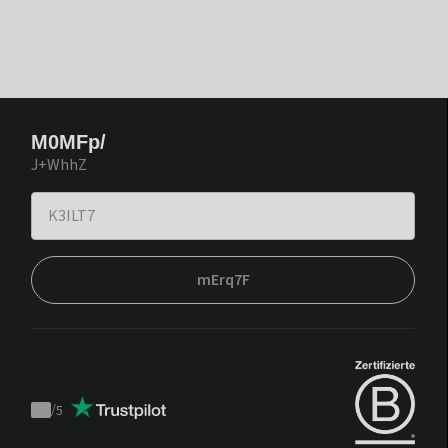
M0MFp/
J+WhhZ
mErq7F
/
5
Trustpilot
score