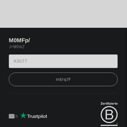
M0MFp/
J+WhhZ
mErq7F
/
5
Trustpilot
score