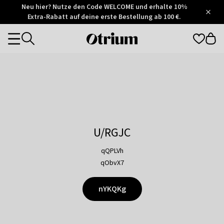
Otrium
Neu hier? Nutze den Code WELCOME und erhalte 10%
/
5
Extra-Rabatt auf deine erste Bestellung ab 100 €.
Trustpilot
score
Otrium
Categories
home
page
U/RGJC
qQPLVh
qObvX7
nYKQKg