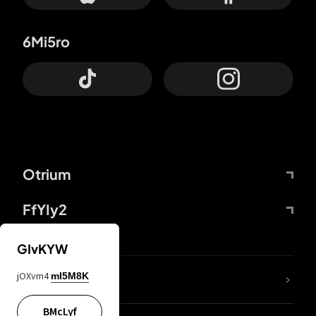
6Mi5ro
Otrium
FfYIy2
GIvKYW
jOXvm4
mI5M8K
DDcvSo
BMcLyf