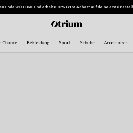
en Code WELCOME und erhalte 10% Extra-Rabatt auf deine erste Bestell
150€ !
Später zahlen
Otrium
home
page
e Chance
Bekleidung
Sport
Schuhe
Accessoires