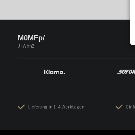
M0MFp/
J+WhhZ
Lieferung in 1–4 Werktagen
Ein