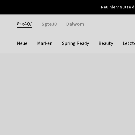
Otrium
Neu hier? Nutze d
Neue Angebote jede Woche
Kostenloser Versand ab 
Gender
8sgAQ/
SgteJ8
Dalwom
Neue
Marken
Spring Ready
Beauty
Letzt
Categories