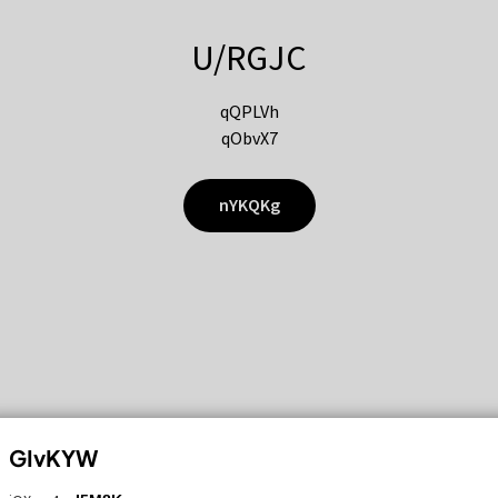
U/RGJC
qQPLVh
qObvX7
nYKQKg
GIvKYW