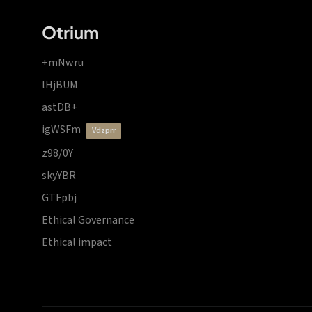
Otrium
+mNwru
lHjBUM
astDB+
igWSFm
vdzprr
z98/0Y
skyYBR
GTFpbj
Ethical Governance
Ethical impact