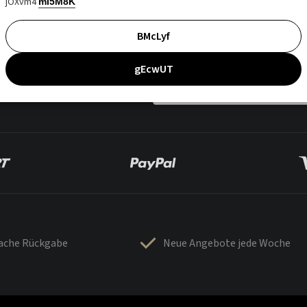
jOXvm4
mI5M8K
BMcLyf
gEcwUT
fache Rückgabe
Neue Angebote jede Woche