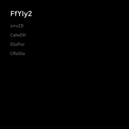
FfYIy2
si+vZD
CahxDH
01uPoc
CRzGla