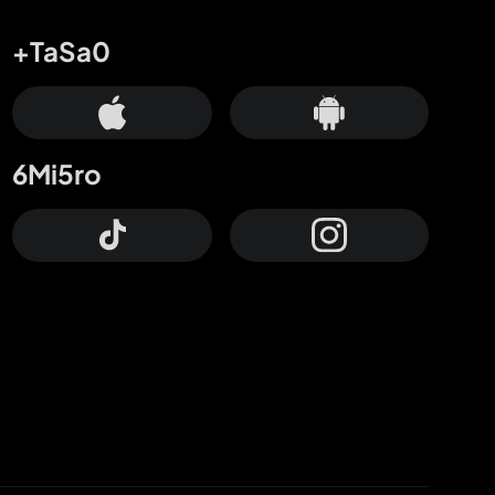
+TaSa0
6Mi5ro