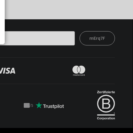
mErq7F
/
5
Trustpilot
score