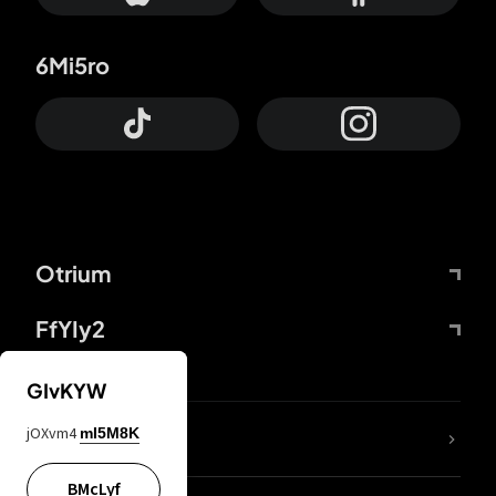
6Mi5ro
Otrium
FfYIy2
GIvKYW
jOXvm4
mI5M8K
DDcvSo
BMcLyf