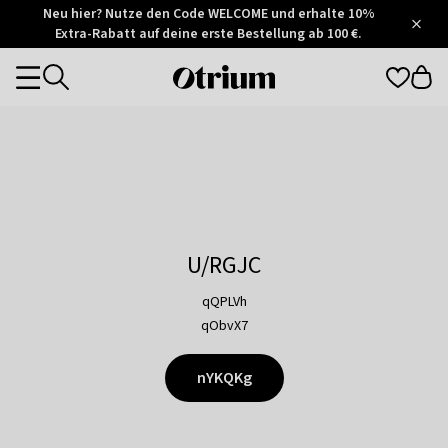
Otrium
Neu hier? Nutze den Code WELCOME und erhalte 10%
/
5
Extra-Rabatt auf deine erste Bestellung ab 100 €.
Trustpilot
score
Otrium
Categories
home
page
U/RGJC
qQPLVh
qObvX7
nYKQKg