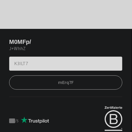
M0MFp/
J+WhhZ
mErq7F
/
5
Trustpilot
score