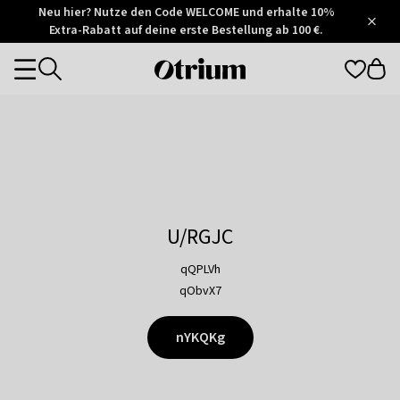
Otrium
Neu hier? Nutze den Code WELCOME und erhalte 10%
/
5
Extra-Rabatt auf deine erste Bestellung ab 100 €.
Trustpilot
score
Otrium
Categories
home
page
U/RGJC
qQPLVh
qObvX7
nYKQKg