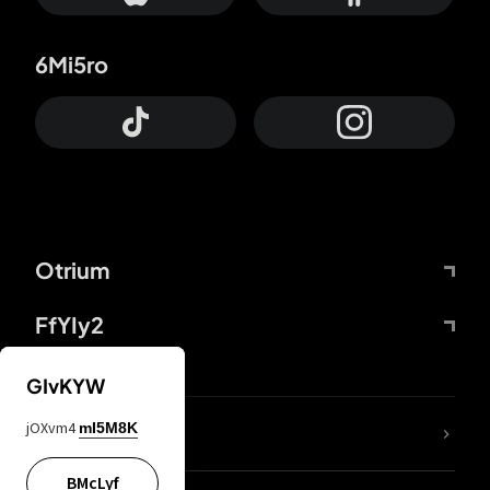
6Mi5ro
Otrium
FfYIy2
GIvKYW
jOXvm4
mI5M8K
DDcvSo
BMcLyf