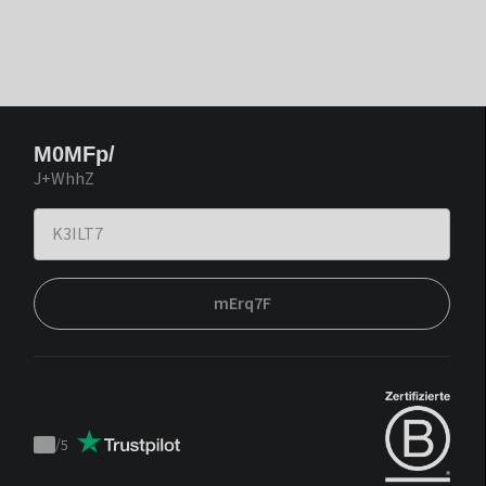
M0MFp/
J+WhhZ
mErq7F
/
5
Trustpilot
score