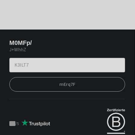
M0MFp/
J+WhhZ
mErq7F
/
5
Trustpilot
score