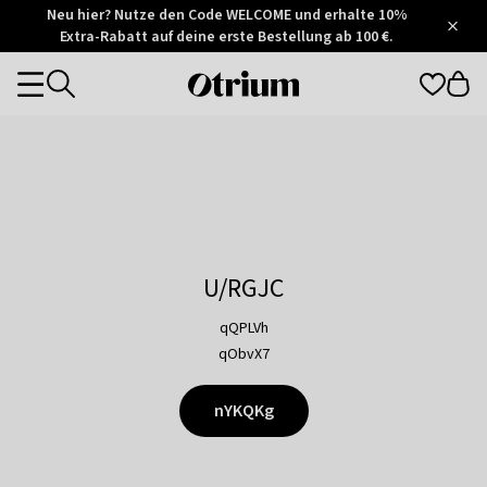
Otrium
Neu hier? Nutze den Code WELCOME und erhalte 10%
/
5
Extra-Rabatt auf deine erste Bestellung ab 100 €.
Trustpilot
score
Otrium
Categories
home
page
U/RGJC
qQPLVh
qObvX7
nYKQKg