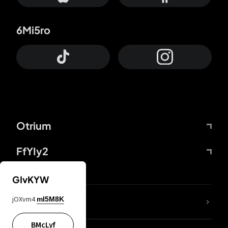
6Mi5ro
Otrium
FfYIy2
GIvKYW
jOXvm4
mI5M8K
DDcvSo
BMcLyf