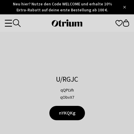
Otrium
Neu hier? Nutze den Code WELCOME und erhalte 10%
/
5
Extra-Rabatt auf deine erste Bestellung ab 100 €.
Trustpilot
score
Otrium
Categories
home
page
U/RGJC
qQPLVh
qObvX7
nYKQKg