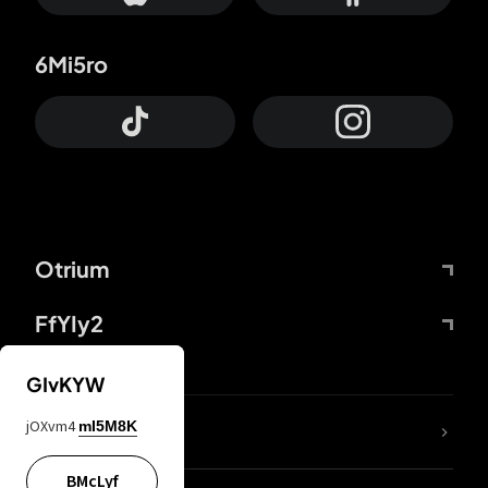
6Mi5ro
Otrium
FfYIy2
GIvKYW
jOXvm4
mI5M8K
DDcvSo
BMcLyf