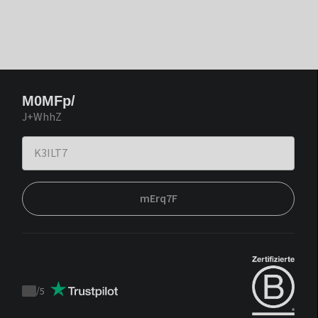
M0MFp/
J+WhhZ
mErq7F
/
5
Trustpilot
score