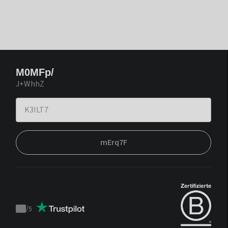
M0MFp/
J+WhhZ
mErq7F
/
5
Trustpilot
score