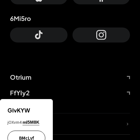
6Mi5ro
Otrium
FfYIy2
GIvKYW
jOXvm4
mI5M8K
DDcvSo
BMcLyf