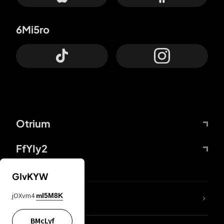
6Mi5ro
Otrium
FfYIy2
GIvKYW
jOXvm4
mI5M8K
DDcvSo
BMcLyf