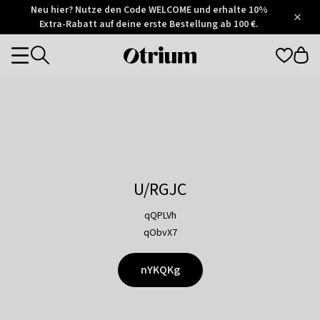
Otrium
Neu hier? Nutze den Code WELCOME und erhalte 10%
/
5
Extra-Rabatt auf deine erste Bestellung ab 100 €.
Trustpilot
score
Otrium
Categories
home
page
U/RGJC
qQPLVh
qObvX7
nYKQKg