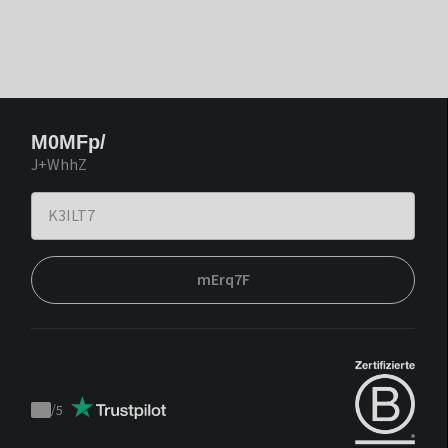
M0MFp/
J+WhhZ
mErq7F
/
5
Trustpilot
score