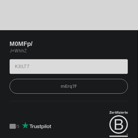
M0MFp/
J+WhhZ
mErq7F
/
5
Trustpilot
score