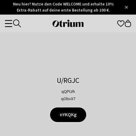
Otrium
Neu hier? Nutze den Code WELCOME und erhalte 10%
/
5
Extra-Rabatt auf deine erste Bestellung ab 100 €.
Trustpilot
score
Otrium
Categories
home
page
U/RGJC
qQPLVh
qObvX7
nYKQKg