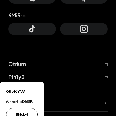
6Mi5ro
Otrium
FfYIy2
GIvKYW
jOXvm4
mI5M8K
DDcvSo
BMcLyf