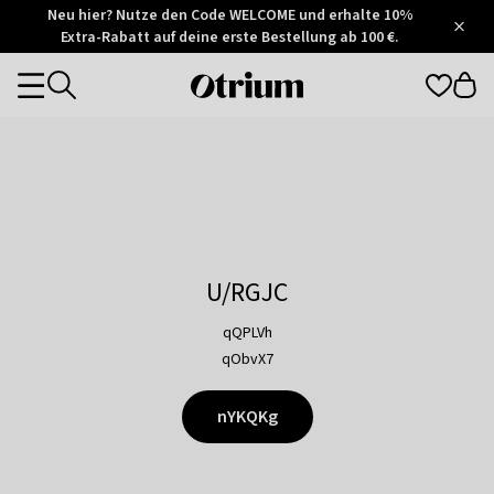
Otrium
Neu hier? Nutze den Code WELCOME und erhalte 10%
/
5
Extra-Rabatt auf deine erste Bestellung ab 100 €.
Trustpilot
score
Otrium
Categories
home
page
U/RGJC
qQPLVh
qObvX7
nYKQKg