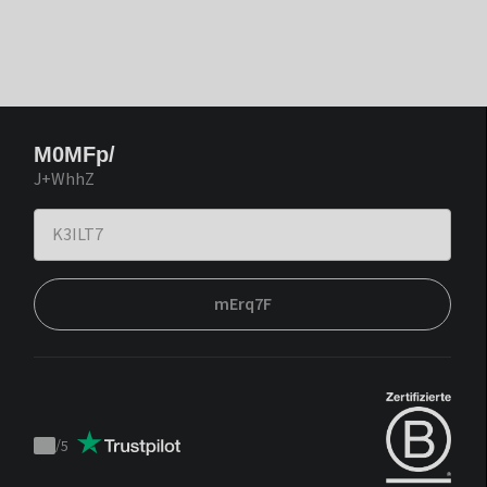
M0MFp/
J+WhhZ
mErq7F
/
5
Trustpilot
score