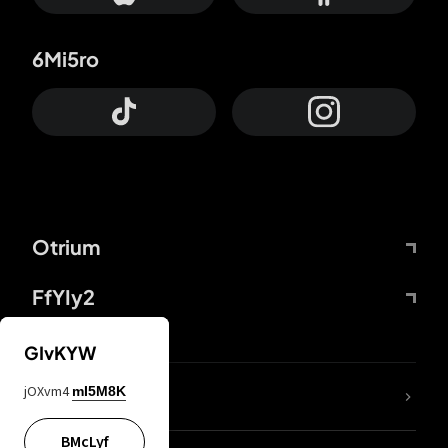
6Mi5ro
Otrium
FfYIy2
GIvKYW
jOXvm4
mI5M8K
DDcvSo
BMcLyf