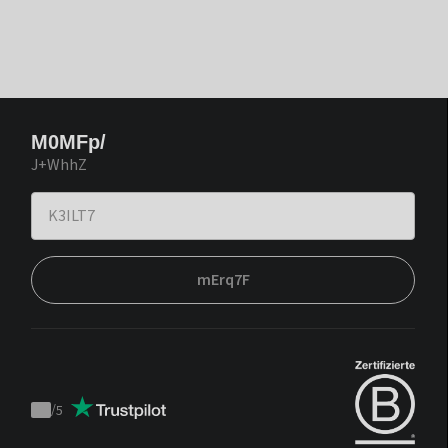
M0MFp/
J+WhhZ
mErq7F
/
5
Trustpilot
score