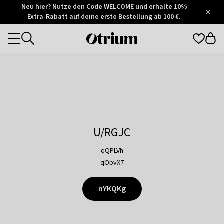
Otrium
Neu hier? Nutze den Code WELCOME und erhalte 10%
/
5
Extra-Rabatt auf deine erste Bestellung ab 100 €.
Trustpilot
score
Otrium
Categories
home
page
U/RGJC
qQPLVh
qObvX7
nYKQKg