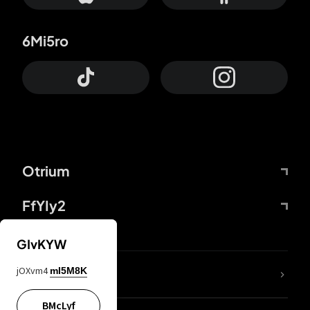
6Mi5ro
Otrium
FfYIy2
GIvKYW
jOXvm4
mI5M8K
DDcvSo
BMcLyf