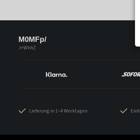
M0MFp/
J+WhhZ
Lieferung in 1–4 Werktagen
Ein