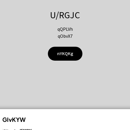
U/RGJC
qQPLVh
qObvX7
nYKQKg
GIvKYW