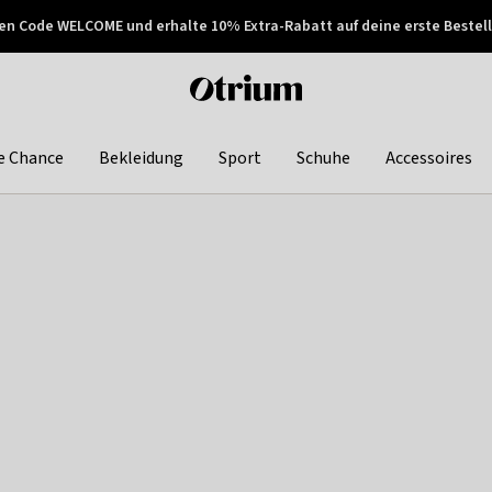
en Code WELCOME und erhalte 10% Extra-Rabatt auf deine erste Bestell
150€ !
Später zahlen
Otrium
home
page
e Chance
Bekleidung
Sport
Schuhe
Accessoires