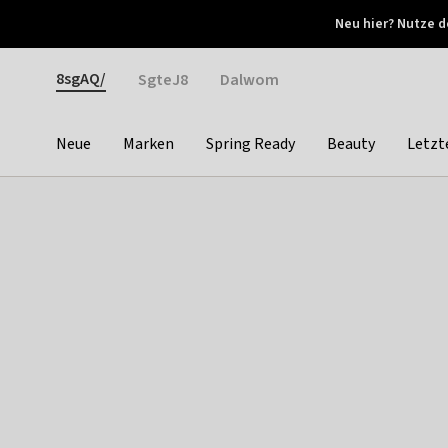
Otrium
Neu hier? Nutze d
Neue Angebote jede Woche
Kostenloser Versand ab 
Gender
8sgAQ/
SgteJ8
Dalwom
Neue
Marken
Spring Ready
Beauty
Letzt
Categories