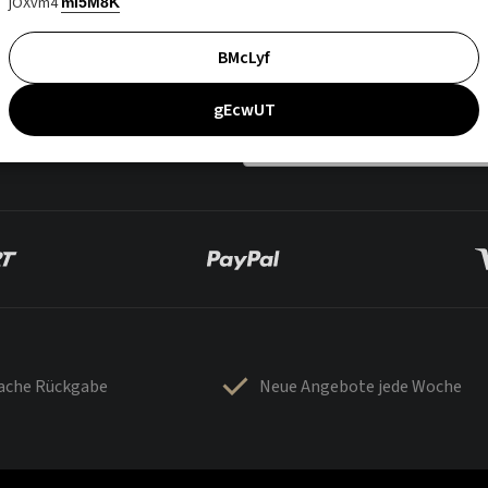
jOXvm4
mI5M8K
BMcLyf
gEcwUT
fache Rückgabe
Neue Angebote jede Woche