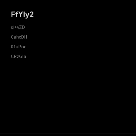
FfYIy2
si+vZD
CahxDH
01uPoc
CRzGla