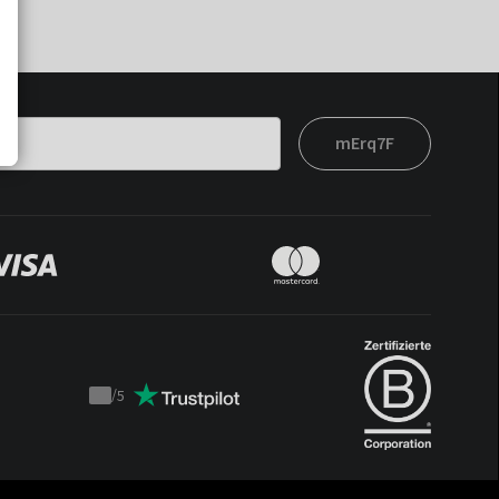
mErq7F
/
5
Trustpilot
score