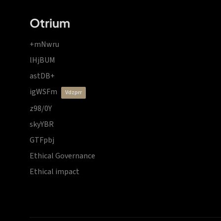
Otrium
+mNwru
lHjBUM
astDB+
igWSFm
vdzprr
z98/0Y
skyYBR
GTFpbj
Ethical Governance
Ethical impact