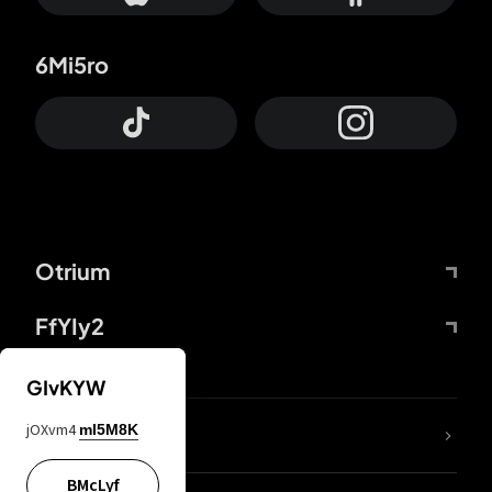
6Mi5ro
Otrium
FfYIy2
GIvKYW
jOXvm4
mI5M8K
DDcvSo
BMcLyf