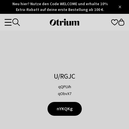
Otrium
Neu hier? Nutze den Code WELCOME und erhalte 10%
/
5
Extra-Rabatt auf deine erste Bestellung ab 100 €.
Trustpilot
score
Otrium
Categories
home
page
U/RGJC
qQPLVh
qObvX7
nYKQKg