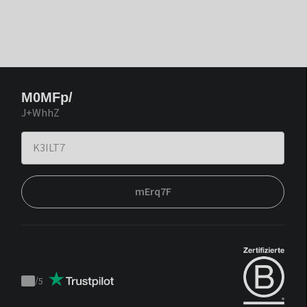
M0MFp/
J+WhhZ
mErq7F
/
5
Trustpilot
score