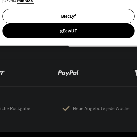
jOXvm4
mI5M8K
BMcLyf
gEcwUT
fache Rückgabe
Neue Angebote jede Woche