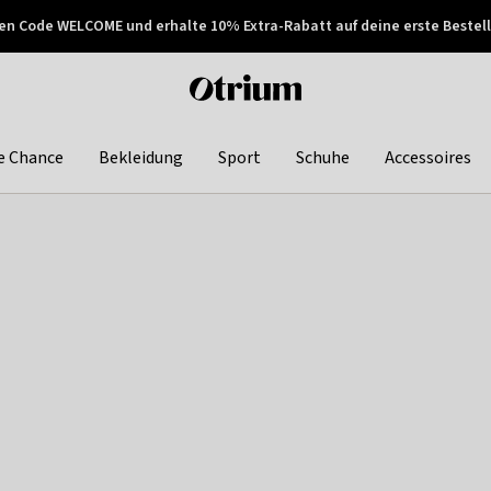
en Code WELCOME und erhalte 10% Extra-Rabatt auf deine erste Bestell
150€ !
Später zahlen
Otrium
home
page
e Chance
Bekleidung
Sport
Schuhe
Accessoires