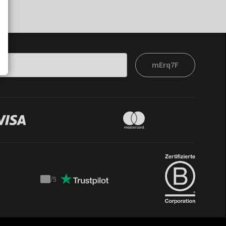
mErq7F
/
5
Trustpilot
score