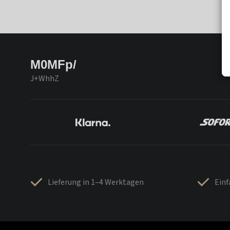
M0MFp/
J+WhhZ
Lieferung in 1–4 Werktagen
Ein