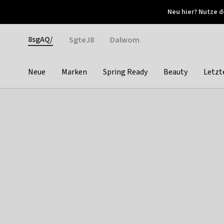
Otrium
Neu hier? Nutze d
Neue Angebote jede Woche
Kostenloser Versand ab 
Gender
8sgAQ/
SgteJ8
Dalwom
Neue
Marken
Spring Ready
Beauty
Letzt
Categories