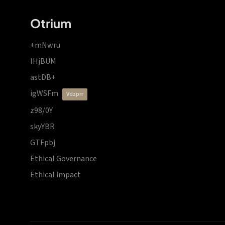
Otrium
+mNwru
lHjBUM
astDB+
igWSFm
vdzprr
z98/0Y
skyYBR
GTFpbj
Ethical Governance
Ethical impact