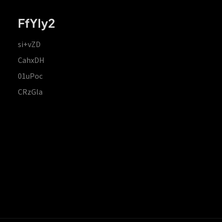
FfYIy2
si+vZD
CahxDH
01uPoc
CRzGla