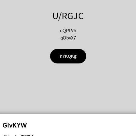
U/RGJC
qQPLVh
qObvX7
nYKQKg
GIvKYW