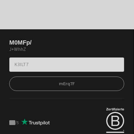
M0MFp/
J+WhhZ
mErq7F
/
5
Trustpilot
score