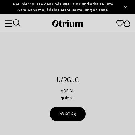
Otrium
Neu hier? Nutze den Code WELCOME und erhalte 10%
/
5
Extra-Rabatt auf deine erste Bestellung ab 100 €.
Trustpilot
score
Otrium
Categories
home
page
U/RGJC
qQPLVh
qObvX7
nYKQKg