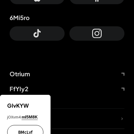
6Mi5ro
Otrium
FfYIy2
GIvKYW
jOXvm4
mI5M8K
DDcvSo
BMcLyf