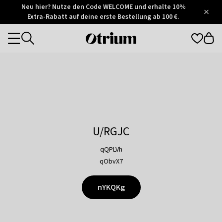
Otrium
Neu hier? Nutze den Code WELCOME und erhalte 10%
/
5
Extra-Rabatt auf deine erste Bestellung ab 100 €.
Trustpilot
score
Otrium
Categories
home
page
U/RGJC
qQPLVh
qObvX7
nYKQKg