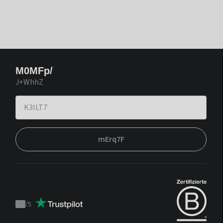
M0MFp/
J+WhhZ
mErq7F
/
5
Trustpilot
score