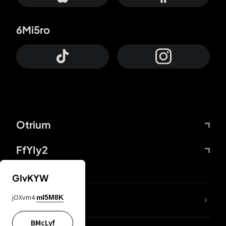
6Mi5ro
Otrium
FfYIy2
GIvKYW
jOXvm4
mI5M8K
DDcvSo
BMcLyf