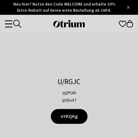
Otrium
Neu hier? Nutze den Code WELCOME und erhalte 10%
/
5
Extra-Rabatt auf deine erste Bestellung ab 100 €.
Trustpilot
score
Otrium
Categories
home
page
U/RGJC
qQPLVh
qObvX7
nYKQKg