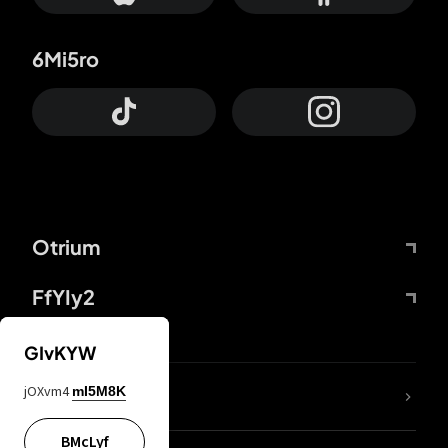
6Mi5ro
Otrium
FfYIy2
GIvKYW
jOXvm4
mI5M8K
DDcvSo
BMcLyf