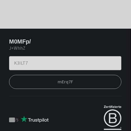
M0MFp/
J+WhhZ
mErq7F
/
5
Trustpilot
score