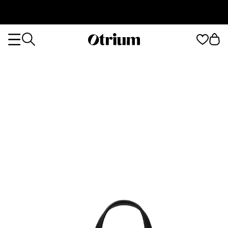
Otrium
Otrium
home
page