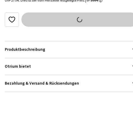
UVP
275 €
.
Dies ist der vom Hersteller festgelegte Preis.
VP
105 €
Produktbeschreibung
Otrium bietet
Bezahlung & Versand & Rücksendungen