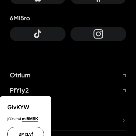
6Mi5ro
Otrium
FfYIy2
GIvKYW
jOXvm4
mI5M8K
DDcvSo
BMcLyf