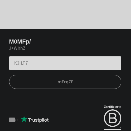
M0MFp/
J+WhhZ
mErq7F
/
5
Trustpilot
score