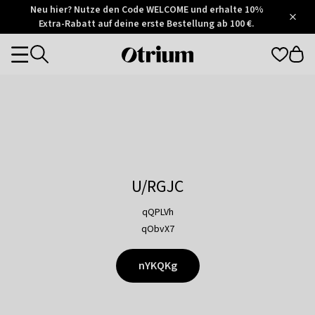
Otrium
Neu hier? Nutze den Code WELCOME und erhalte 10%
/
5
Extra-Rabatt auf deine erste Bestellung ab 100 €.
Trustpilot
score
Otrium
Categories
home
page
U/RGJC
qQPLVh
qObvX7
nYKQKg