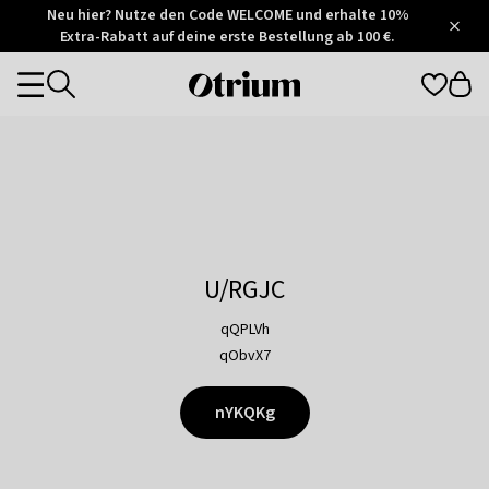
Otrium
Neu hier? Nutze den Code WELCOME und erhalte 10%
/
5
Extra-Rabatt auf deine erste Bestellung ab 100 €.
Trustpilot
score
Otrium
Categories
home
page
U/RGJC
qQPLVh
qObvX7
nYKQKg