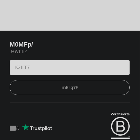
M0MFp/
J+WhhZ
mErq7F
/
5
Trustpilot
score