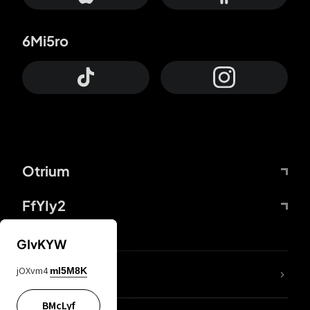
6Mi5ro
Otrium
FfYIy2
GIvKYW
jOXvm4
mI5M8K
DDcvSo
BMcLyf