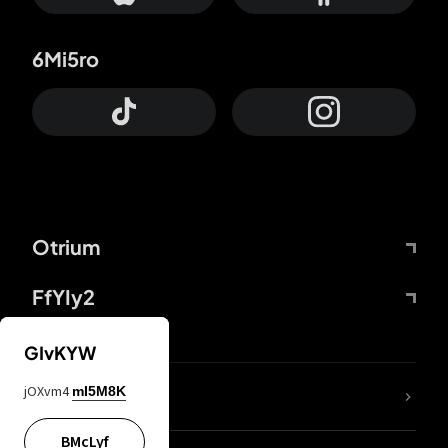
6Mi5ro
Otrium
FfYIy2
GIvKYW
jOXvm4
mI5M8K
DDcvSo
BMcLyf