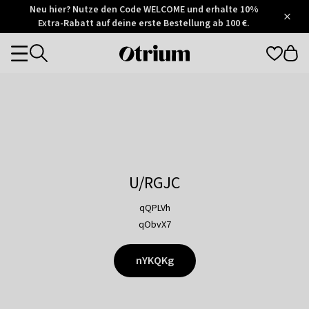
Otrium
Neu hier? Nutze den Code WELCOME und erhalte 10%
/
5
Extra-Rabatt auf deine erste Bestellung ab 100 €.
Trustpilot
score
Otrium
Categories
home
page
U/RGJC
qQPLVh
qObvX7
nYKQKg