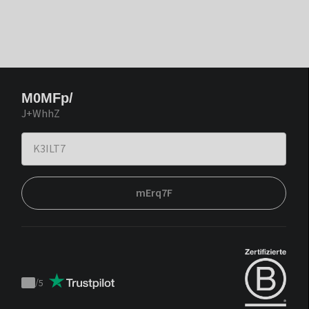
M0MFp/
J+WhhZ
mErq7F
/
5
Trustpilot
score