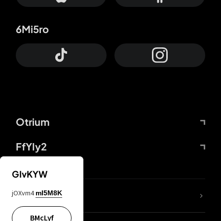
6Mi5ro
Otrium
FfYIy2
GIvKYW
jOXvm4
mI5M8K
DDcvSo
BMcLyf