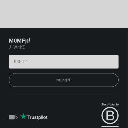
M0MFp/
J+WhhZ
mErq7F
/
5
Trustpilot
score