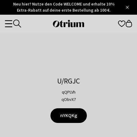
Otrium
Neu hier? Nutze den Code WELCOME und erhalte 10%
/
5
Extra-Rabatt auf deine erste Bestellung ab 100 €.
Trustpilot
score
Otrium
Categories
home
page
U/RGJC
qQPLVh
qObvX7
nYKQKg