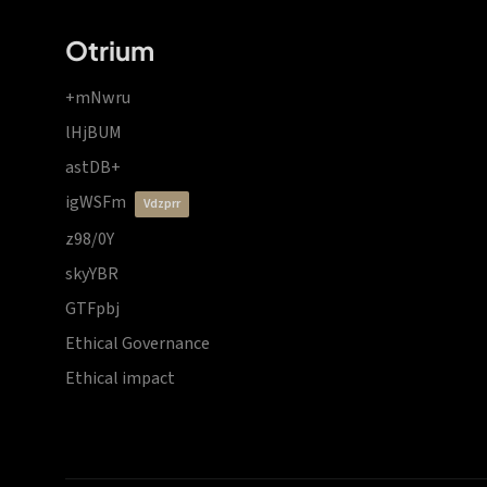
Otrium
+mNwru
lHjBUM
astDB+
igWSFm
vdzprr
z98/0Y
skyYBR
GTFpbj
Ethical Governance
Ethical impact