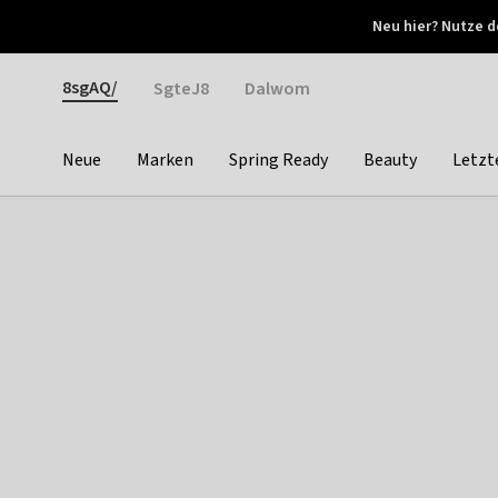
Otrium
Neu hier? Nutze d
Neue Angebote jede Woche
Kostenloser Versand ab 
Gender
8sgAQ/
SgteJ8
Dalwom
Neue
Marken
Spring Ready
Beauty
Letzt
Categories