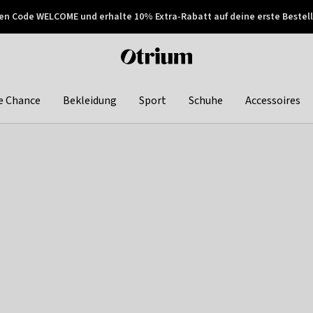
en Code WELCOME und erhalte 10% Extra-Rabatt auf deine erste Bestell
150€ !
Später zahlen
Otrium
home
page
e Chance
Bekleidung
Sport
Schuhe
Accessoires