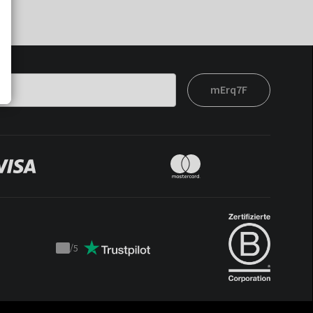
mErq7F
/
5
Trustpilot
score