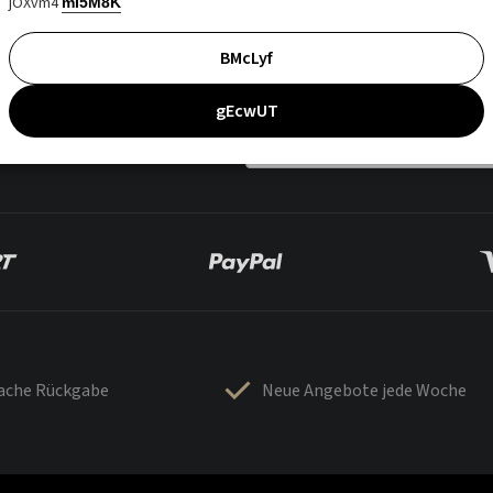
jOXvm4
mI5M8K
BMcLyf
gEcwUT
fache Rückgabe
Neue Angebote jede Woche