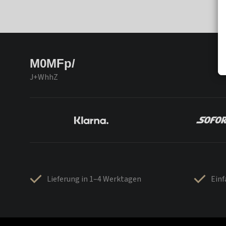
M0MFp/
J+WhhZ
Lieferung in 1–4 Werktagen
Ein