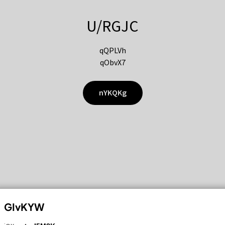
U/RGJC
qQPLVh
qObvX7
nYKQKg
GIvKYW