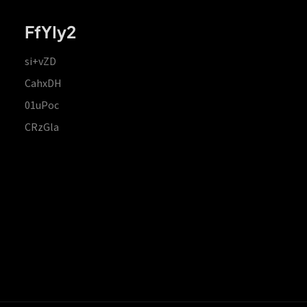
FfYIy2
si+vZD
CahxDH
01uPoc
CRzGla