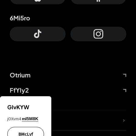
6Mi5ro
Otrium
FfYIy2
GIvKYW
jOXvm4
mI5M8K
DDcvSo
BMcLyf