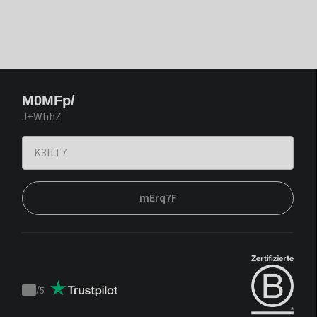
M0MFp/
J+WhhZ
mErq7F
/
5
Trustpilot
score