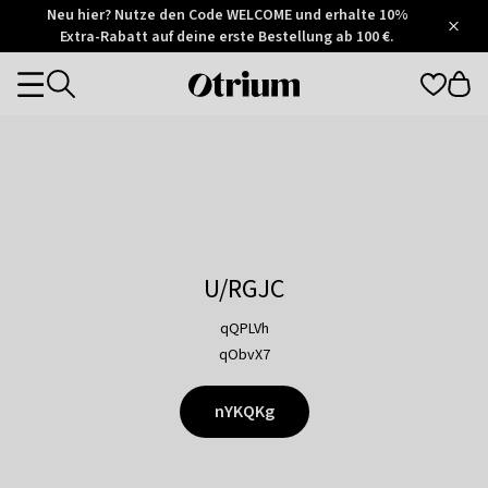
Otrium
Neu hier? Nutze den Code WELCOME und erhalte 10%
/
5
Extra-Rabatt auf deine erste Bestellung ab 100 €.
Trustpilot
score
Otrium
Categories
home
page
U/RGJC
qQPLVh
qObvX7
nYKQKg