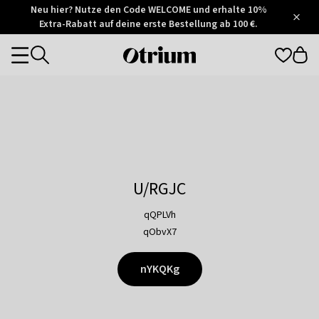
Otrium
Neu hier? Nutze den Code WELCOME und erhalte 10%
/
5
Extra-Rabatt auf deine erste Bestellung ab 100 €.
Trustpilot
score
Otrium
Categories
home
page
U/RGJC
qQPLVh
qObvX7
nYKQKg