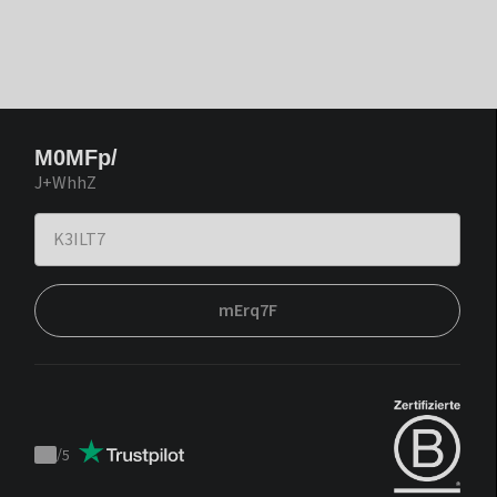
M0MFp/
J+WhhZ
mErq7F
/
5
Trustpilot
score