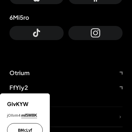
6Mi5ro
Otrium
FfYIy2
GIvKYW
jOXvm4
mI5M8K
DDcvSo
BMcLyf