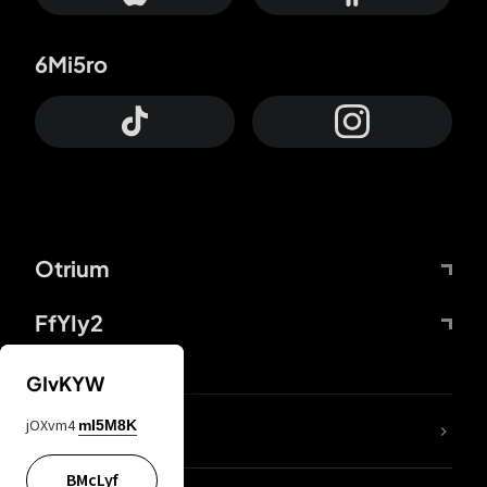
6Mi5ro
Otrium
FfYIy2
GIvKYW
jOXvm4
mI5M8K
DDcvSo
BMcLyf