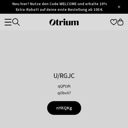
Otrium
Neu hier? Nutze den Code WELCOME und erhalte 10%
/
5
Extra-Rabatt auf deine erste Bestellung ab 100 €.
Trustpilot
score
Otrium
Categories
home
page
U/RGJC
qQPLVh
qObvX7
nYKQKg