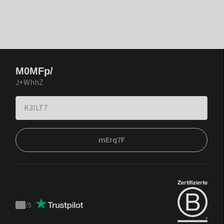
M0MFp/
J+WhhZ
mErq7F
/
5
Trustpilot
score