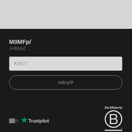
M0MFp/
J+WhhZ
mErq7F
/
5
Trustpilot
score