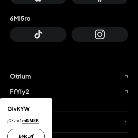
6Mi5ro
Otrium
FfYIy2
GIvKYW
jOXvm4
mI5M8K
DDcvSo
BMcLyf