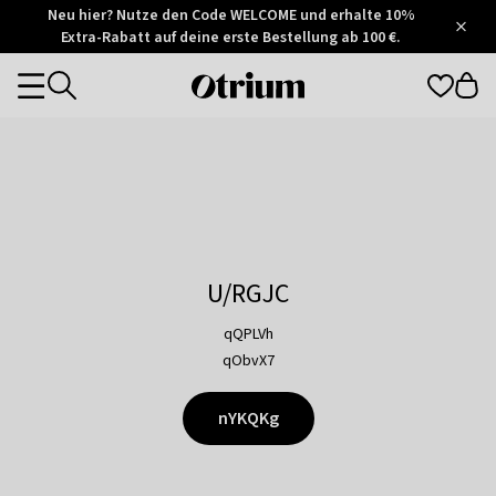
Otrium
Neu hier? Nutze den Code WELCOME und erhalte 10%
/
5
Extra-Rabatt auf deine erste Bestellung ab 100 €.
Trustpilot
score
Otrium
Categories
home
page
U/RGJC
qQPLVh
qObvX7
nYKQKg