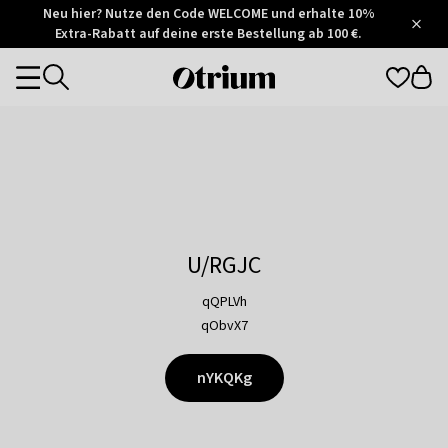
Otrium
Neu hier? Nutze den Code WELCOME und erhalte 10%
/
5
Extra-Rabatt auf deine erste Bestellung ab 100 €.
Trustpilot
score
Otrium
Categories
home
page
U/RGJC
qQPLVh
qObvX7
nYKQKg