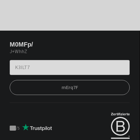
M0MFp/
J+WhhZ
mErq7F
/
5
Trustpilot
score