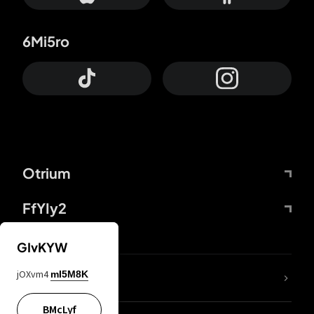
6Mi5ro
Otrium
FfYIy2
GIvKYW
jOXvm4
mI5M8K
DDcvSo
BMcLyf