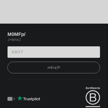
M0MFp/
J+WhhZ
mErq7F
/
5
Trustpilot
score