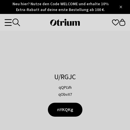
Otrium
Neu hier? Nutze den Code WELCOME und erhalte 10%
/
5
Extra-Rabatt auf deine erste Bestellung ab 100 €.
Trustpilot
score
Otrium
Categories
home
page
U/RGJC
qQPLVh
qObvX7
nYKQKg