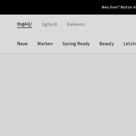
Otrium
Neu hier? Nutze d
Neue Angebote jede Woche
Kostenloser Versand ab 
Gender
8sgAQ/
SgteJ8
Dalwom
Neue
Marken
Spring Ready
Beauty
Letzt
Categories