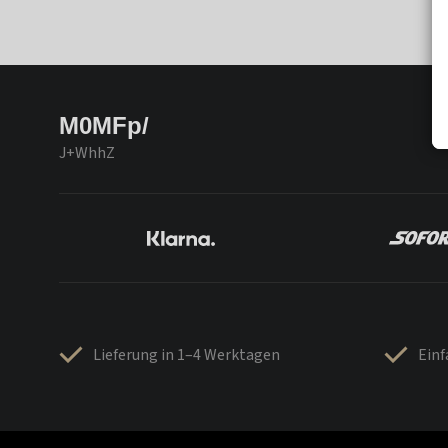
M0MFp/
J+WhhZ
Lieferung in 1–4 Werktagen
Ein