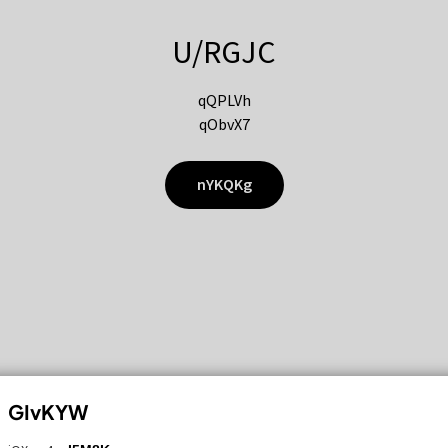
U/RGJC
qQPLVh
qObvX7
nYKQKg
GIvKYW