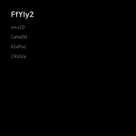
FfYIy2
si+vZD
CahxDH
01uPoc
CRzGla