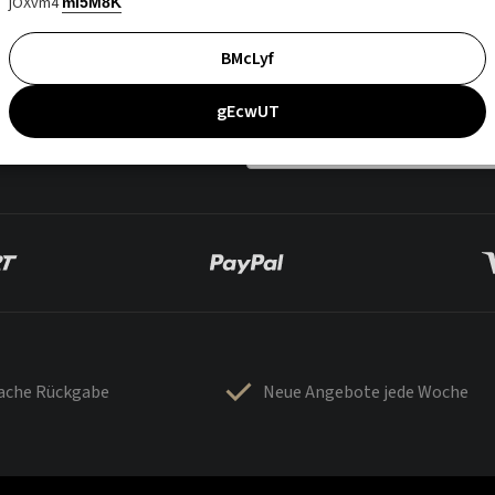
jOXvm4
mI5M8K
BMcLyf
gEcwUT
fache Rückgabe
Neue Angebote jede Woche