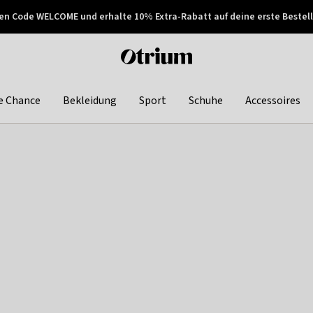
en Code WELCOME und erhalte 10% Extra-Rabatt auf deine erste Bestell
150€ !
Später zahlen
Otrium
home
page
e Chance
Bekleidung
Sport
Schuhe
Accessoires