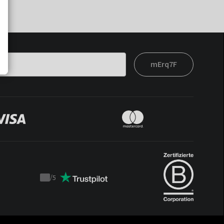
mErq7F
/
5
Trustpilot
score