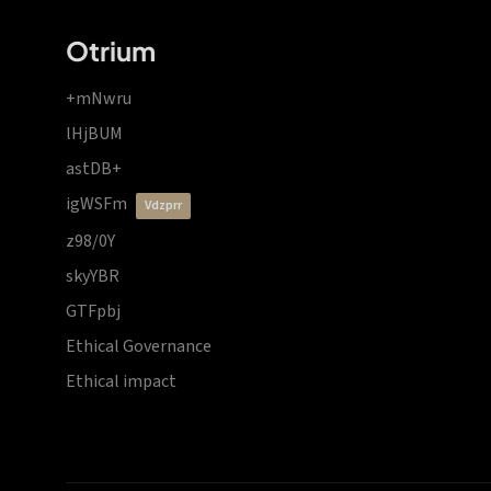
Otrium
+mNwru
lHjBUM
astDB+
igWSFm
vdzprr
z98/0Y
skyYBR
GTFpbj
Ethical Governance
Ethical impact