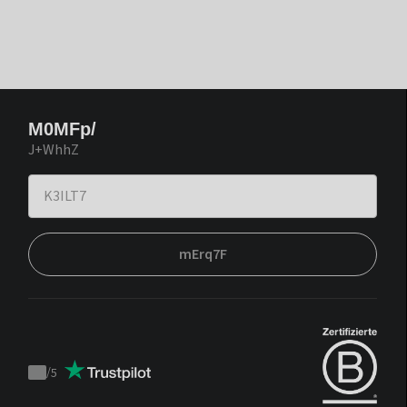
M0MFp/
J+WhhZ
mErq7F
/
5
Trustpilot
score