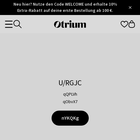
Otrium
Neu hier? Nutze den Code WELCOME und erhalte 10%
/
5
Extra-Rabatt auf deine erste Bestellung ab 100 €.
Trustpilot
score
Otrium
Categories
home
page
U/RGJC
qQPLVh
qObvX7
nYKQKg