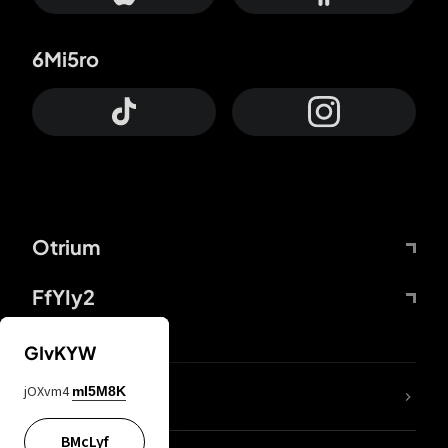
6Mi5ro
Otrium
FfYIy2
GIvKYW
jOXvm4
mI5M8K
DDcvSo
BMcLyf