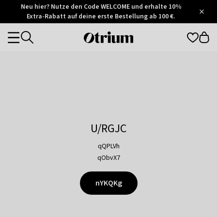
Otrium
Neu hier? Nutze den Code WELCOME und erhalte 10%
/
5
Extra-Rabatt auf deine erste Bestellung ab 100 €.
Trustpilot
score
Otrium
Categories
home
page
U/RGJC
qQPLVh
qObvX7
nYKQKg