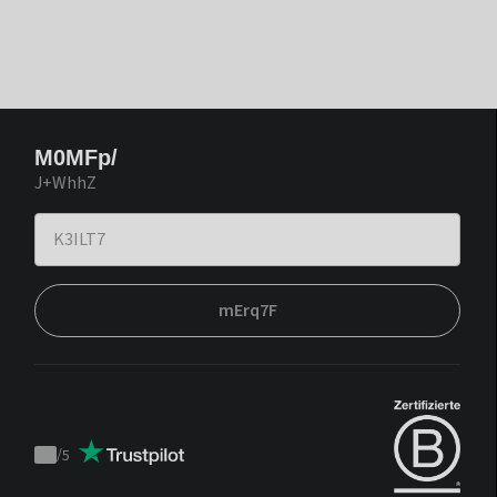
M0MFp/
J+WhhZ
mErq7F
/
5
Trustpilot
score