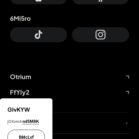
6Mi5ro
Otrium
FfYIy2
GIvKYW
jOXvm4
mI5M8K
DDcvSo
BMcLyf