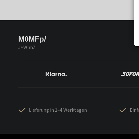
M0MFp/
J+WhhZ
Lieferung in 1–4 Werktagen
Ein