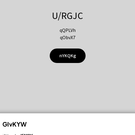
U/RGJC
qQPLVh
qObvX7
nYKQKg
GIvKYW