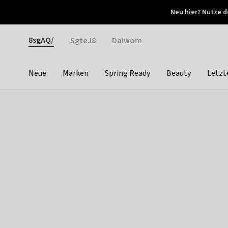
Otrium
Neu hier? Nutze d
Neue Angebote jede Woche
Kostenloser Versand ab 
Gender
8sgAQ/
SgteJ8
Dalwom
Neue
Marken
Spring Ready
Beauty
Letzt
Categories