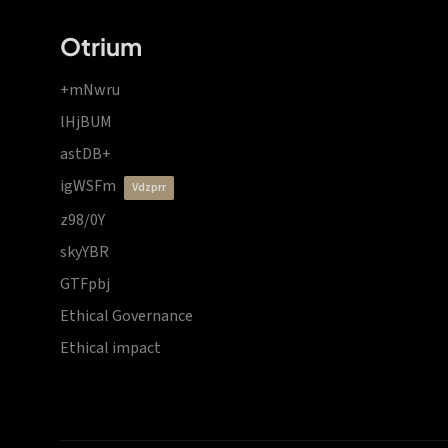
Otrium
+mNwru
lHjBUM
astDB+
igWSFm
vdzprr
z98/0Y
skyYBR
GTFpbj
Ethical Governance
Ethical impact