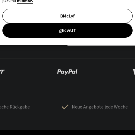
jOXvm4
mI5M8K
BMcLyf
gEcwUT
fache Rückgabe
Neue Angebote jede Woche