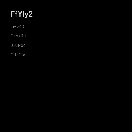
FfYIy2
si+vZD
CahxDH
01uPoc
CRzGla