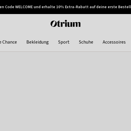
en Code WELCOME und erhalte 10% Extra-Rabatt auf deine erste Bestell
150€ !
Später zahlen
Otrium
home
page
e Chance
Bekleidung
Sport
Schuhe
Accessoires