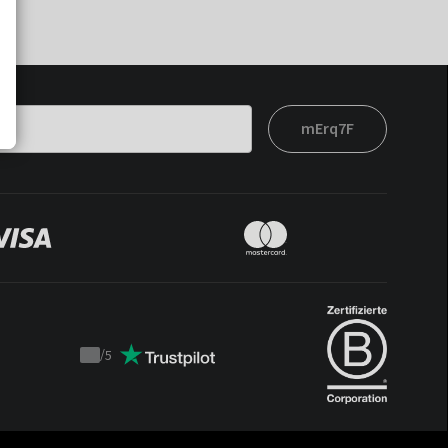
mErq7F
/
5
Trustpilot
score