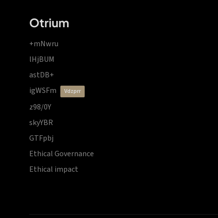
Otrium
+mNwru
lHjBUM
astDB+
igWSFm
vdzprr
z98/0Y
skyYBR
GTFpbj
Ethical Governance
Ethical impact