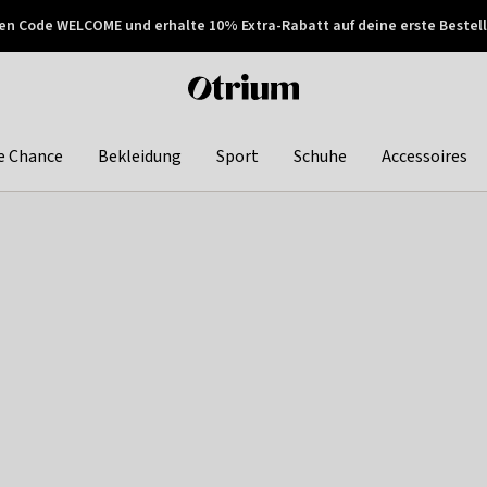
en Code WELCOME und erhalte 10% Extra-Rabatt auf deine erste Bestell
150€ !
Später zahlen
Otrium
home
page
e Chance
Bekleidung
Sport
Schuhe
Accessoires