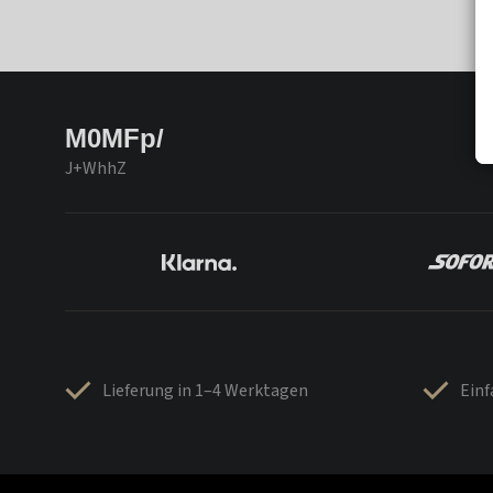
M0MFp/
J+WhhZ
Lieferung in 1–4 Werktagen
Ein