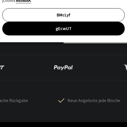
jOXvm4
mI5M8K
BMcLyf
gEcwUT
fache Rückgabe
Neue Angebote jede Woche