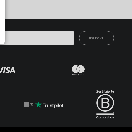
mErq7F
/
5
Trustpilot
score