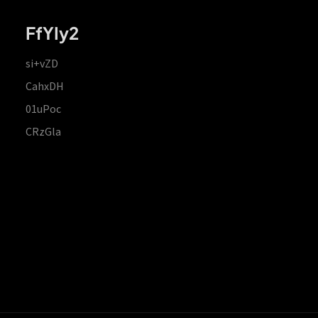
FfYIy2
si+vZD
CahxDH
01uPoc
CRzGla