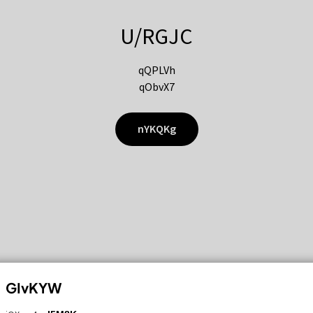
U/RGJC
qQPLVh
qObvX7
nYKQKg
GIvKYW