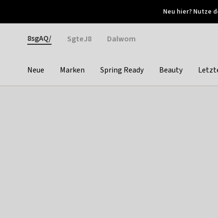
Otrium
Neu hier? Nutze d
Neue Angebote jede Woche
Kostenloser Versand ab 
Gender
8sgAQ/
SgteJ8
Dalwom
Neue
Marken
Spring Ready
Beauty
Letzt
Categories